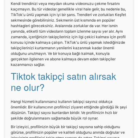
Kendi trendinizi veya meydan okuma videonuzu çekme fırsatını
kaçırmayın. Bu tür videolar genellikle viral hale gelir, bu nedenle bu,
TikTok'u ünlü yapmak için iyi bir şans. Trendleri ve zorlukları Keşfet
sekmesinde görebilirsiniz. Sekmenin üst kısmında en popüler
hashtagleri göreceksiniz. Aralarında zorluklar da var. Her ismin
yanında, etiketli tüm videoların toplam izlenme sayısı yer alır. Aynı
zamanda, içeriğinizin takipçileriniz için ilgi çekici kalması için profil
konusu içinde kalmaya çalışın. TikTok'u ünlü yapmak istediğinizde
takipçilerinizi kurtarmanın yenilerini kazanmak kadar önemli
olduğunu unutmayın. Ve bir konuya bağlı kalmak, konuyla
gerçekten ilgilenen ve abone kalmaya devam eden takipçiler
kazanmanızı sağlar.
Tiktok takipçi satın alırsak
ne olur?
Hangi hizmeti kullanırsanız kullanın takipçi sayınız oldukça
önemlidir. Bir kullanıcının profilinizi ziyaret ettiğinde gördüğü ilk şeyi
düşünün. Takipçi sayısı bunlardan biridir. Ve profilinizin hızlı bir
şekilde doğrulanmasını sağlamada büyük rol oynar.
Bir izleyici, profilinizin büyük bir takipçi sayısına sahip olduğunu
görürse, profilinizin popüler ve kaliteli olduğunu anında doğrular ve
izleyicinin profilinizi takip etme şansını da artırır. Takipçi sayınız,