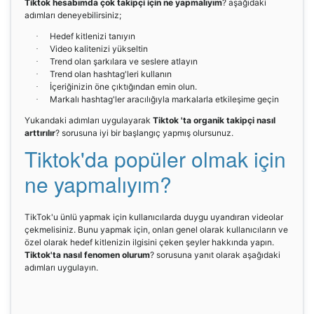
Tiktok hesabımda çok takipçi için ne yapmalıyım
? aşağıdaki
adımları deneyebilirsiniz;
Hedef kitlenizi tanıyın
·
Video kalitenizi yükseltin
·
Trend olan şarkılara ve seslere atlayın
·
Trend olan hashtag'leri kullanın
·
İçeriğinizin öne çıktığından emin olun.
·
Markalı hashtag'ler aracılığıyla markalarla etkileşime geçin
·
Yukarıdaki adımları uygulayarak
Tiktok 'ta organik takipçi nasıl
arttırılır
? sorusuna iyi bir başlangıç yapmış olursunuz.
Tiktok'da popüler olmak için
ne yapmalıyım?
TikTok'u ünlü yapmak için kullanıcılarda duygu uyandıran videolar
çekmelisiniz. Bunu yapmak için, onları genel olarak kullanıcıların ve
özel olarak hedef kitlenizin ilgisini çeken şeyler hakkında yapın.
Tiktok'ta nasıl fenomen olurum
? sorusuna yanıt olarak aşağıdaki
adımları uygulayın.