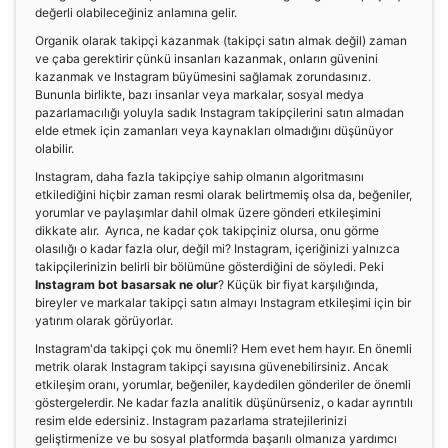
değerli olabileceğiniz anlamına gelir.
Organik olarak takipçi kazanmak (takipçi satın almak değil) zaman
ve çaba gerektirir çünkü insanları kazanmak, onların güvenini
kazanmak ve Instagram büyümesini sağlamak zorundasınız.
Bununla birlikte, bazı insanlar veya markalar, sosyal medya
pazarlamacılığı yoluyla sadık Instagram takipçilerini satın almadan
elde etmek için zamanları veya kaynakları olmadığını düşünüyor
olabilir.
Instagram, daha fazla takipçiye sahip olmanın algoritmasını
etkilediğini hiçbir zaman resmi olarak belirtmemiş olsa da, beğeniler,
yorumlar ve paylaşımlar dahil olmak üzere gönderi etkileşimini
dikkate alır. Ayrıca, ne kadar çok takipçiniz olursa, onu görme
olasılığı o kadar fazla olur, değil mi? Instagram, içeriğinizi yalnızca
takipçilerinizin belirli bir bölümüne gösterdiğini de söyledi. Peki
Instagram bot basarsak ne olur
? Küçük bir fiyat karşılığında,
bireyler ve markalar takipçi satın almayı Instagram etkileşimi için bir
yatırım olarak görüyorlar.
Instagram'da takipçi çok mu önemli? Hem evet hem hayır. En önemli
metrik olarak Instagram takipçi sayısına güvenebilirsiniz. Ancak
etkileşim oranı, yorumlar, beğeniler, kaydedilen gönderiler de önemli
göstergelerdir. Ne kadar fazla analitik düşünürseniz, o kadar ayrıntılı
resim elde edersiniz. Instagram pazarlama stratejilerinizi
geliştirmenize ve bu sosyal platformda başarılı olmanıza yardımcı