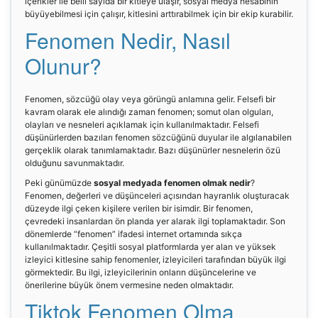
içerikler ile belli sayıda bir kitleye ulaşır, sosyal medya hesabının
büyüyebilmesi için çalışır, kitlesini arttırabilmek için bir ekip kurabilir.
Fenomen Nedir, Nasıl
Olunur?
Fenomen, sözcüğü olay veya görüngü anlamına gelir. Felsefi bir
kavram olarak ele alındığı zaman fenomen; somut olan olguları,
olayları ve nesneleri açıklamak için kullanılmaktadır. Felsefi
düşünürlerden bazıları fenomen sözcüğünü duyular ile algılanabilen
gerçeklik olarak tanımlamaktadır. Bazı düşünürler nesnelerin özü
olduğunu savunmaktadır.
Peki günümüzde
sosyal medyada fenomen olmak nedir
?
Fenomen, değerleri ve düşünceleri açısından hayranlık oluşturacak
düzeyde ilgi çeken kişilere verilen bir isimdir. Bir fenomen,
çevredeki insanlardan ön planda yer alarak ilgi toplamaktadır. Son
dönemlerde “fenomen” ifadesi internet ortamında sıkça
kullanılmaktadır. Çeşitli sosyal platformlarda yer alan ve yüksek
izleyici kitlesine sahip fenomenler, izleyicileri tarafından büyük ilgi
görmektedir. Bu ilgi, izleyicilerinin onların düşüncelerine ve
önerilerine büyük önem vermesine neden olmaktadır.
Tiktok Fenomen Olma