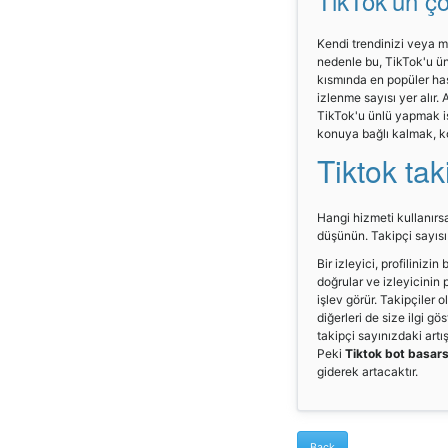
TikTok'un ço
Kendi trendinizi veya m
nedenle bu, TikTok'u ün
kısmında en popüler has
izlenme sayısı yer alır. 
TikTok'u ünlü yapmak is
konuya bağlı kalmak, k
Tiktok tak
Hangi hizmeti kullanırsa
düşünün. Takipçi sayısı 
Bir izleyici, profiliniz
doğrular ve izleyicinin p
işlev görür. Takipçiler 
diğerleri de size ilgi 
takipçi sayınızdaki artı
Peki
Tiktok bot basars
giderek artacaktır.
Back