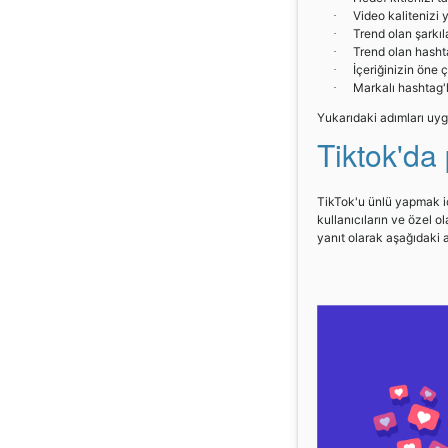
Video kalitenizi 
·
Trend olan şarkıl
·
Trend olan hashta
·
İçeriğinizin öne 
·
Markalı hashtag'l
·
Yukarıdaki adımları uy
Tiktok'da
TikTok'u ünlü yapmak iç
kullanıcıların ve özel o
yanıt olarak aşağıdaki 