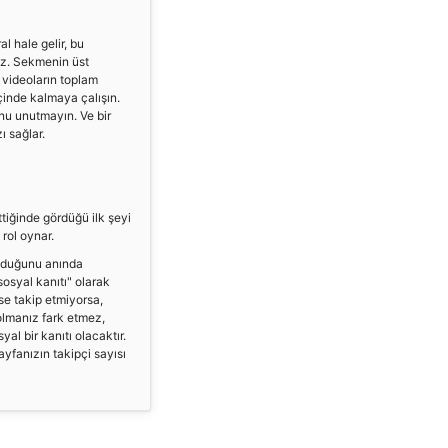
l hale gelir, bu
niz. Sekmenin üst
 videoların toplam
 içinde kalmaya çalışın.
nu unutmayın. Ve bir
 sağlar.
ttiğinde gördüğü ilk şeyi
 rol oynar.
 olduğunu anında
"sosyal kanıtı" olarak
mse takip etmiyorsa,
 olmanız fark etmez,
al bir kanıtı olacaktır.
ayfanızın takipçi sayısı