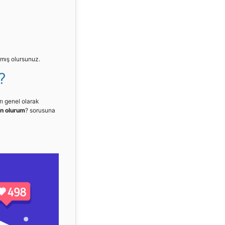
pmış olursunuz.
?
ı genel olarak
en olurum
? sorusuna