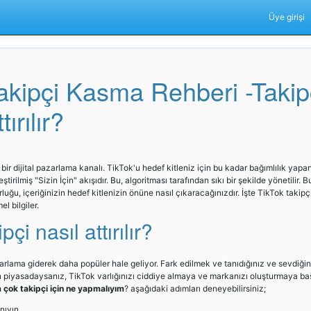
Üye girişi
akipçi Kasma Rehberi -Takip
tırılır?
bir dijital pazarlama kanalı. TikTok'u hedef kitleniz için bu kadar bağımlılık yap
ştirilmiş "Sizin İçin" akışıdır. Bu, algoritması tarafından sıkı bir şekilde yönetilir.
luğu, içeriğinizin hedef kitlenizin önüne nasıl çıkaracağınızdır. İşte TikTok takipçil
l bilgiler.
pçi nasıl attırılır?
zarlama giderek daha popüler hale geliyor. Fark edilmek ve tanıdığınız ve sevdiği
n piyasadaysanız, TikTok varlığınızı ciddiye almaya ve markanızı oluşturmaya ba
çok takipçi için ne yapmalıyım
? aşağıdaki adımları deneyebilirsiniz;
anıyın