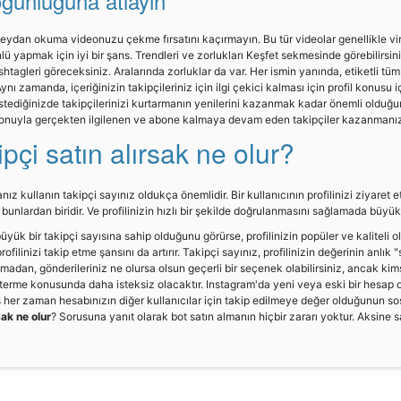
ğunluğuna atlayın
eydan okuma videonuzu çekme fırsatını kaçırmayın. Bu tür videolar genellikle vira
lü yapmak için iyi bir şans. Trendleri ve zorlukları Keşfet sekmesinde görebilirsi
htagleri göreceksiniz. Aralarında zorluklar da var. Her ismin yanında, etiketli tüm
Aynı zamanda, içeriğinizin takipçileriniz için ilgi çekici kalması için profil konusu
tediğinizde takipçilerinizi kurtarmanın yenilerini kazanmak kadar önemli olduğu
onuyla gerçekten ilgilenen ve abone kalmaya devam eden takipçiler kazanmanızı
ipçi satın alırsak ne olur?
nız kullanın takipçi sayınız oldukça önemlidir. Bir kullanıcının profilinizi ziyaret e
bunlardan biridir. Ve profilinizin hızlı bir şekilde doğrulanmasını sağlamada büyük
in büyük bir takipçi sayısına sahip olduğunu görürse, profilinizin popüler ve kaliteli
rofilinizi takip etme şansını da artırır. Takipçi sayınız, profilinizin değerinin anlık 
olmadan, gönderileriniz ne olursa olsun geçerli bir seçenek olabilirsiniz, ancak ki
gösterme konusunda daha isteksiz olacaktır. Instagram'da yeni veya eski bir hesap
ş her zaman hesabınızın diğer kullanıcılar için takip edilmeye değer olduğunun sosy
ak ne olur
? Sorusuna yanıt olarak bot satın almanın hiçbir zararı yoktur. Aksine s