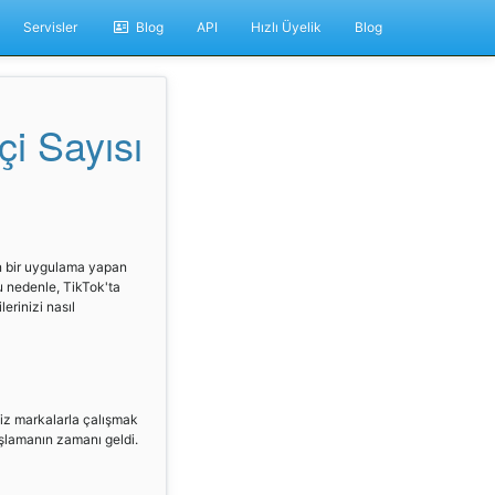
Servisler
Blog
API
Hızlı Üyelik
Blog
çi Sayısı
an bir uygulama yapan
 Bu nedenle, TikTok'ta
erinizi nasıl
niz markalarla çalışmak
şlamanın zamanı geldi.