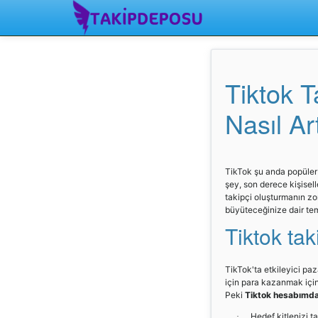
Tiktok T
Nasıl Art
TikTok şu anda popüler 
şey, son derece kişiselle
takipçi oluşturmanın zor
büyüteceğinize dair teme
Tiktok taki
TikTok'ta etkileyici pa
için para kazanmak içi
Peki
Tiktok hesabımda 
Hedef kitlenizi t
·